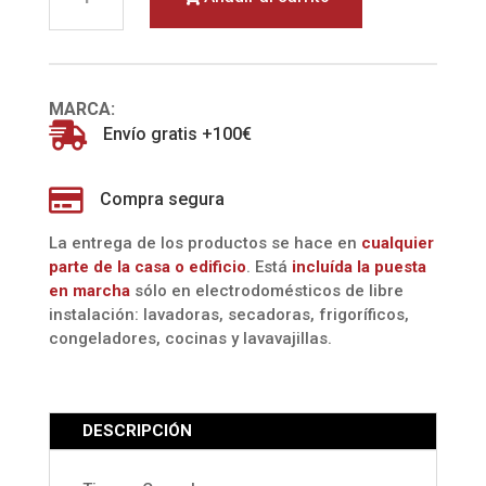
XN1101
ESSENZA
KRUPS)
cantidad
MARCA:

Envío gratis +100€

Compra segura
La entrega de los productos se hace en
cualquier
parte de la casa o edificio
. Está
incluída la
puesta
en marcha
sólo en electrodomésticos de libre
instalación: lavadoras, secadoras, frigoríficos,
congeladores, cocinas y lavavajillas.
DESCRIPCIÓN