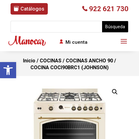
922 621 730
Catálogos
Mi cuenta
Inicio
/
COCINAS
/
COCINAS ANCHO 90
/
Abrir barra de herramientas
COCINA COCI90BRC1 (JOHNSON)