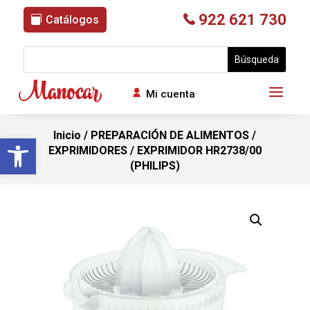
922 621 730
Catálogos
Mi cuenta
Inicio
/
PREPARACIÓN DE ALIMENTOS
/
Abrir barra de herramientas
EXPRIMIDORES
/ EXPRIMIDOR HR2738/00
(PHILIPS)