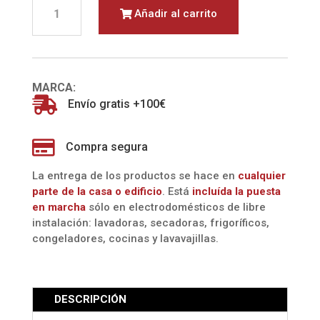
Añadir al carrito
SIN
ACEITE
SS-
10875
8
MARCA:
LITROS

Envío gratis +100€
(SOGO)
cantidad

Compra segura
La entrega de los productos se hace en
cualquier
parte de la casa o edificio
. Está
incluída la
puesta
en marcha
sólo en electrodomésticos de libre
instalación: lavadoras, secadoras, frigoríficos,
congeladores, cocinas y lavavajillas.
DESCRIPCIÓN