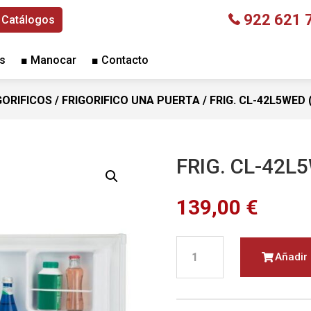
922 621 
Catálogos
s
■ Manocar
■ Contacto
GORIFICOS
/
FRIGORIFICO UNA PUERTA
/ FRIG. CL-42L5WED 
FRIG. CL-42L
139,00
€
FRIG.
Añadir 
CL-
42L5WED
(INFINITON)
cantidad