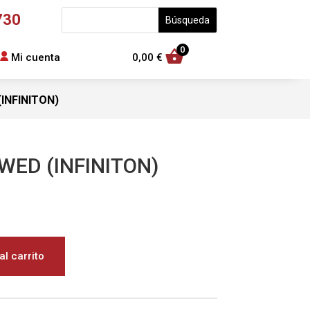
730
0
Mi cuenta
0,00
€
(INFINITON)
5WED (INFINITON)
al carrito