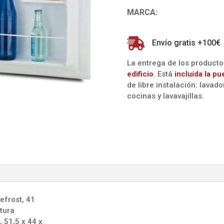
MARCA:

Envío gratis +100€
La entrega de los product
edificio
. Está
incluída la
pu
de libre instalación: lavad
cocinas y lavavajillas.
efrost, 41
atura
 51,5 x 44 x