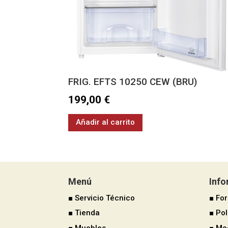
FRIG. EFTS 10250 CEW (BRU)
199,00
€
Añadir al carrito
Menú
Inf
■ Servicio Técnico
■ Fo
■ Tienda
■ Pol
■ Muebles
■ Mo