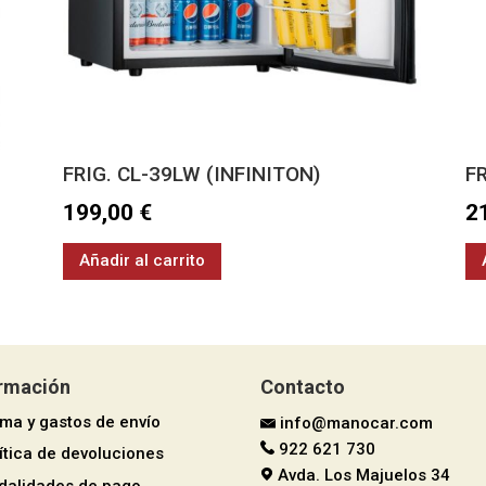
FRIG. CL-39LW (INFINITON)
F
199,00
€
2
Añadir al carrito
ormación
Contacto
rma y gastos de envío
info@manocar.com
922 621 730
ítica de devoluciones
Avda. Los Majuelos 34
dalidades de pago