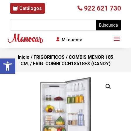
922 621 730
Catálogos
Mi cuenta
Inicio
/
FRIGORIFICOS
/
COMBIS MENOR 185
Abrir barra de herramientas
CM.
/ FRIG. COMBI CCH1S518EX (CANDY)