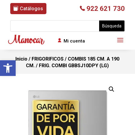
922 621 730
Catálogos
Mi cuenta
Inicio
/
FRIGORIFICOS
/
COMBIS 185 CM. A 190
Abrir barra de herramientas
CM.
/ FRIG. COMBI GBBSJ10DPY (LG)