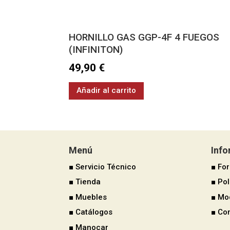
HORNILLO GAS GGP-4F 4 FUEGOS
(INFINITON)
49,90
€
Añadir al carrito
Menú
Inf
■ Servicio Técnico
■ Fo
■ Tienda
■ Pol
■ Muebles
■ Mo
■ Catálogos
■ Co
■ Manocar