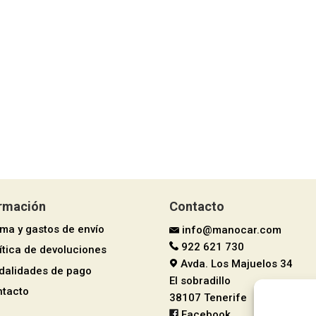
ormación
Contacto
rma y gastos de envío
info@manocar.com
922 621 730
ítica de devoluciones
Avda. Los Majuelos 34
dalidades de pago
El sobradillo
ntacto
38107 Tenerife
Facebook