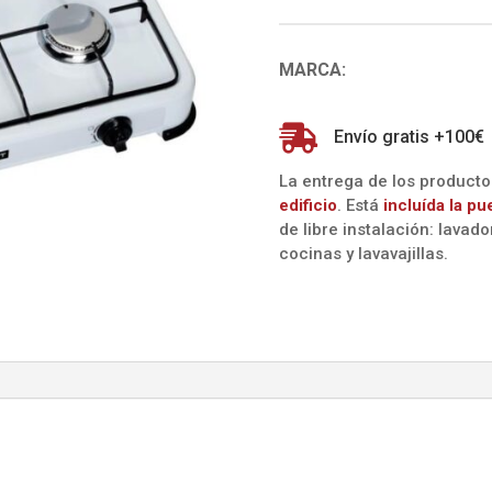
6382
2
FUEGOS
MARCA:
(TRISTAR-
CAMPART)
cantidad

Envío gratis +100€
La entrega de los product
edificio
. Está
incluída la
pu
de libre instalación: lavad
cocinas y lavavajillas.