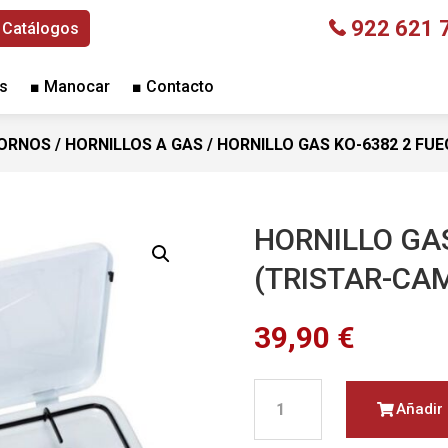
922 621 
Catálogos
s
■ Manocar
■ Contacto
HORNOS
/
HORNILLOS A GAS
/ HORNILLO GAS KO-6382 2 FU
HORNILLO GA
(TRISTAR-CA
39,90
€
HORNILLO
Añadir 
GAS
KO-