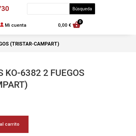
730
0
Mi cuenta
0,00
€
EGOS (TRISTAR-CAMPART)
S KO-6382 2 FUEGOS
MPART)
al carrito