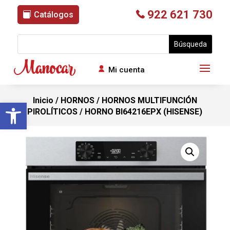
922 621 730
Catálogos
Mi cuenta
Inicio
/
HORNOS
/
HORNOS MULTIFUNCIÓN
Abrir barra de herramientas
PIROLÍTICOS
/ HORNO BI64216EPX (HISENSE)