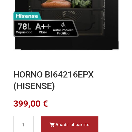
HORNO BI64216EPX
(HISENSE)
399,00
€
HORNO
Añadir al carrito
BI64216EPX
(HISENSE)