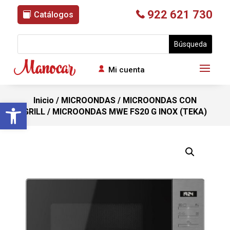
922 621 730
Catálogos
Mi cuenta
Inicio
/
MICROONDAS
/
MICROONDAS CON
Abrir barra de herramientas
GRILL
/ MICROONDAS MWE FS20 G INOX (TEKA)