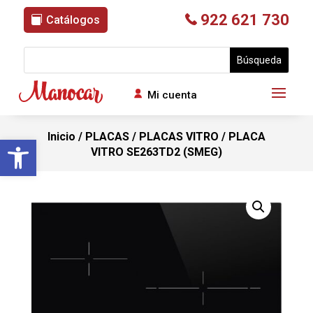
922 621 730
Catálogos
Mi cuenta
Inicio
/
PLACAS
/
PLACAS VITRO
/ PLACA
Abrir barra de herramientas
VITRO SE263TD2 (SMEG)