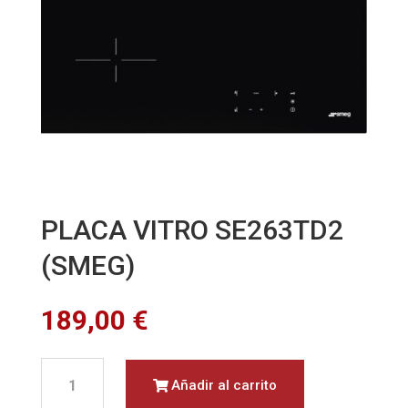
PLACA VITRO SE263TD2
(SMEG)
189,00
€
PLACA
Añadir al carrito
VITRO
SE263TD2