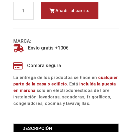
PLANCHA
Añadir al carrito
VAPOR
VERTICAL
GS3013GR
(BRAUN)
cantidad
MARCA:

Envío gratis +100€

Compra segura
La entrega de los productos se hace en
cualquier
parte de la casa o edificio
. Está
incluída la
puesta
en marcha
sólo en electrodomésticos de libre
instalación: lavadoras, secadoras, frigoríficos,
congeladores, cocinas y lavavajillas.
DESCRIPCIÓN