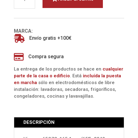
65Q7S
SMART
TV
4K
MARCA:
2026

Envío gratis +100€
(HISENSE)
cantidad

Compra segura
La entrega de los productos se hace en
cualquier
parte de la casa o edificio
. Está
incluída la
puesta
en marcha
sólo en electrodomésticos de libre
instalación: lavadoras, secadoras, frigoríficos,
congeladores, cocinas y lavavajillas.
DESCRIPCIÓN