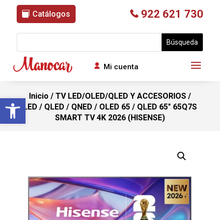
922 621 730
Catálogos
Mi cuenta
Inicio
/
TV LED/OLED/QLED Y ACCESORIOS
/
Abrir barra de herramientas
LED / QLED / QNED / OLED 65
/ QLED 65″ 65Q7S
SMART TV 4K 2026 (HISENSE)