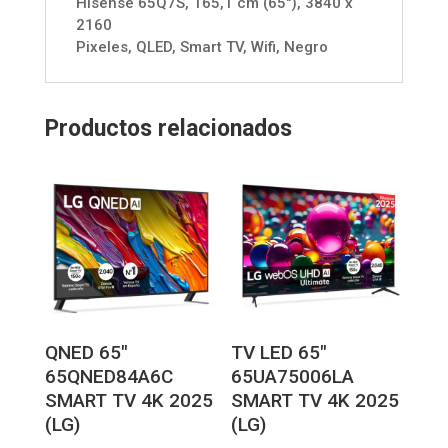
Hisense 65Q7S, 165,1 cm (65"), 3840 x
2160
Pixeles, QLED, Smart TV, Wifi, Negro
Productos relacionados
QNED 65″
TV LED 65″
65QNED84A6C
65UA75006LA
SMART TV 4K 2025
SMART TV 4K 2025
(LG)
(LG)