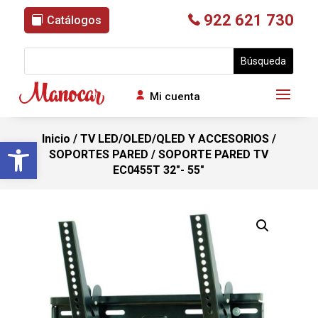
922 621 730
Catálogos
Mi cuenta
Inicio
/
TV LED/OLED/QLED Y ACCESORIOS
/
Abrir barra de herramientas
SOPORTES PARED
/ SOPORTE PARED TV
EC0455T 32″- 55″