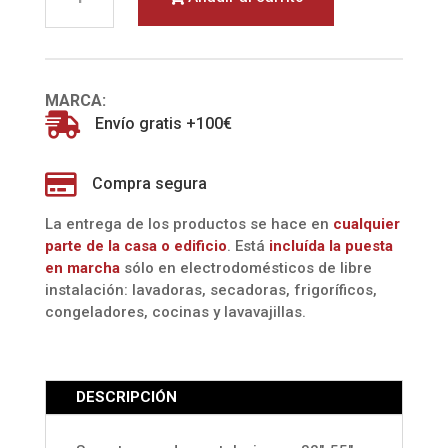
TV
EC0455T
32"-
55"
MARCA:
cantidad

Envío gratis +100€

Compra segura
La entrega de los productos se hace en
cualquier
parte de la casa o edificio
. Está
incluída la
puesta
en marcha
sólo en electrodomésticos de libre
instalación: lavadoras, secadoras, frigoríficos,
congeladores, cocinas y lavavajillas.
DESCRIPCIÓN