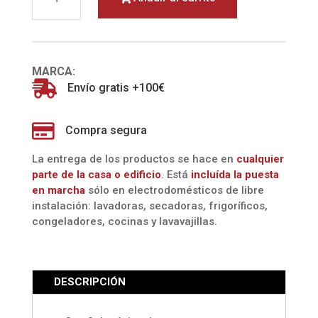
TDD
30
PLUS
(COINTRA)
MARCA:
cantidad

Envío gratis +100€

Compra segura
La entrega de los productos se hace en
cualquier
parte de la casa o edificio
. Está
incluída la
puesta
en marcha
sólo en electrodomésticos de libre
instalación: lavadoras, secadoras, frigoríficos,
congeladores, cocinas y lavavajillas.
DESCRIPCIÓN