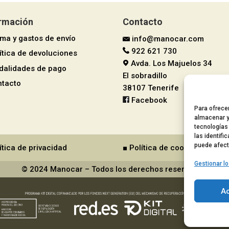
ormación
Contacto
rma y gastos de envío
info@manocar.com
922 621 730
ítica de devoluciones
Avda. Los Majuelos 34
dalidades de pago
El sobradillo
ntacto
38107 Tenerife
Facebook
Para ofrece
almacenar y
tecnologías
las identifi
puede afect
ítica de privacidad
■ Política de cookies
Gestionar lo
© 2024 Manocar – Todos los derechos reservados.
A