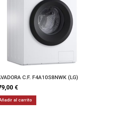
AVADORA C.F. F4A10S8NWK (LG)
79,00
€
Añadir al carrito