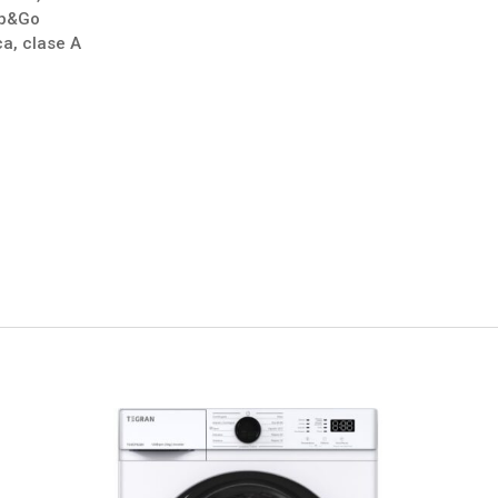
top&Go
ca, clase A