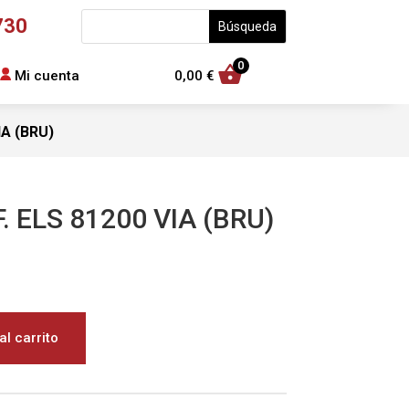
730
0
Mi cuenta
0,00
€
IA (BRU)
. ELS 81200 VIA (BRU)
al carrito