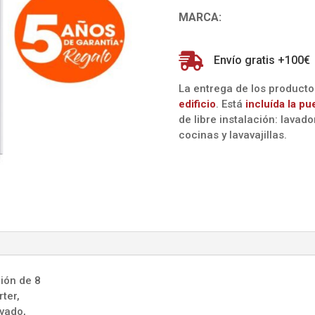
(BRU)
MARCA:
cantidad

Envío gratis +100€
La entrega de los product
edificio
. Está
incluída la
pu
de libre instalación: lavad
cocinas y lavavajillas.
ción de 8
ter,
avado,