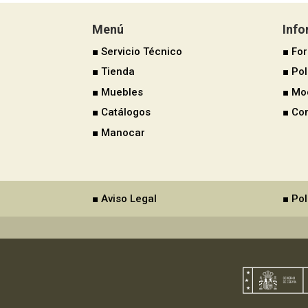
Menú
Inf
■ Servicio Técnico
■ Fo
■ Tienda
■ Pol
■ Muebles
■ Mo
■ Catálogos
■ Co
■ Manocar
■ Aviso Legal
■ Pol