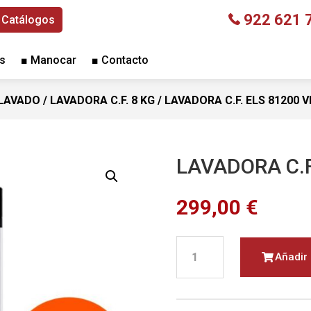
922 621 
Catálogos
s
■ Manocar
■ Contacto
LAVADO
/
LAVADORA C.F. 8 KG
/ LAVADORA C.F. ELS 81200 V
LAVADORA C.F
299,00
€
LAVADORA
Añadir 
C.F.
ELS
81200
VIA